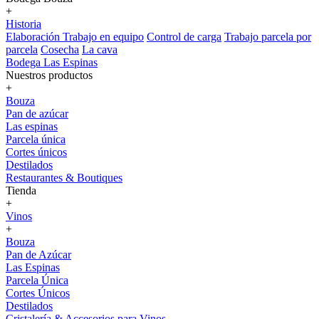
+
Historia
Elaboración
Trabajo en equipo
Control de carga
Trabajo parcela por
parcela
Cosecha
La cava
Bodega Las Espinas
Nuestros productos
+
Bouza
Pan de azúcar
Las espinas
Parcela única
Cortes únicos
Destilados
Restaurantes & Boutiques
Tienda
+
Vinos
+
Bouza
Pan de Azúcar
Las Espinas
Parcela Única
Cortes Únicos
Destilados
Cristalería & Accesorios para Vinos