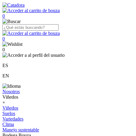
0
0
0
ES
EN
Nosotros
Viñedos
+
Viñedos
Suelos
Variedades
Clima
Manejo sustentable
Bodega Bouza