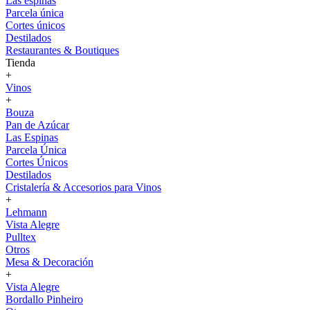
Las espinas
Parcela única
Cortes únicos
Destilados
Restaurantes & Boutiques
Tienda
+
Vinos
+
Bouza
Pan de Azúcar
Las Espinas
Parcela Única
Cortes Únicos
Destilados
Cristalería & Accesorios para Vinos
+
Lehmann
Vista Alegre
Pulltex
Otros
Mesa & Decoración
+
Vista Alegre
Bordallo Pinheiro