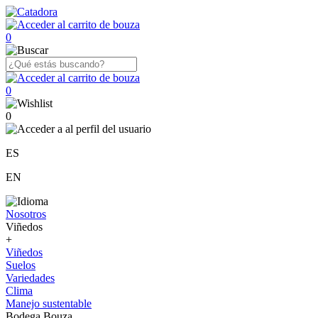
0
0
0
ES
EN
Nosotros
Viñedos
+
Viñedos
Suelos
Variedades
Clima
Manejo sustentable
Bodega Bouza