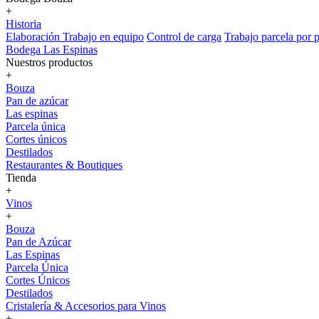
+
Historia
Elaboración
Trabajo en equipo
Control de carga
Trabajo parcela por p
Bodega Las Espinas
Nuestros productos
+
Bouza
Pan de azúcar
Las espinas
Parcela única
Cortes únicos
Destilados
Restaurantes & Boutiques
Tienda
+
Vinos
+
Bouza
Pan de Azúcar
Las Espinas
Parcela Única
Cortes Únicos
Destilados
Cristalería & Accesorios para Vinos
+